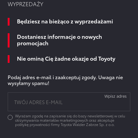
WYPRZEDAŻY
Będziesz na bieżąco z wyprzedażami
Dostaniesz informacje o nowych
promocjach
Nie ominą Cię żadne okazje od Toyoty
Podaj adres e-mail i zaakceptuj zgody. Uwaga nie
wysyłamy spamu!
Wpisz adres
Wyrażam zgodę na zapisanie się do bazy newsletterowej w celu
otrzymywania materiałów marketingowych oraz akceptuje
politykę prywatności firmy Toyota Walder Zabrze Sp. z o.o.