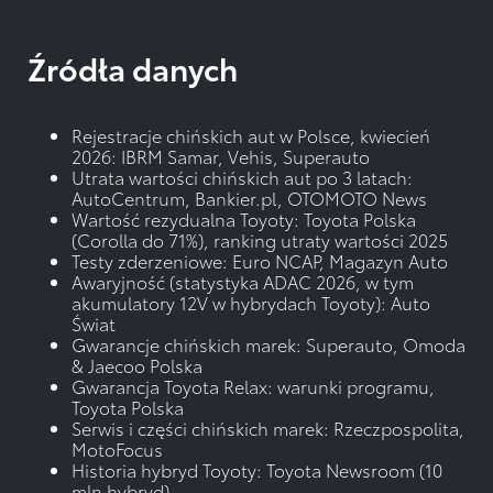
Źródła danych
Rejestracje chińskich aut w Polsce, kwiecień
2026:
IBRM Samar
,
Vehis
,
Superauto
Utrata wartości chińskich aut po 3 latach:
AutoCentrum
,
Bankier.pl
,
OTOMOTO News
Wartość rezydualna Toyoty:
Toyota Polska
(Corolla do 71%)
,
ranking utraty wartości 2025
Testy zderzeniowe:
Euro NCAP
,
Magazyn Auto
Awaryjność (statystyka ADAC 2026, w tym
akumulatory 12V w hybrydach Toyoty):
Auto
Świat
Gwarancje chińskich marek:
Superauto
,
Omoda
& Jaecoo Polska
Gwarancja Toyota Relax:
warunki programu
,
Toyota Polska
Serwis i części chińskich marek:
Rzeczpospolita
,
MotoFocus
Historia hybryd Toyoty:
Toyota Newsroom (10
mln hybryd)