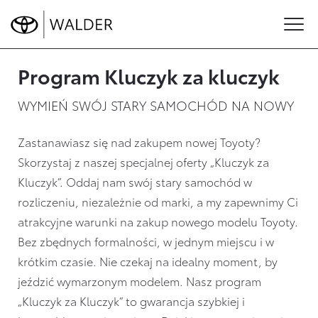
content
Toyota
Szukasz oficjalnego salonu oraz serwisu Toyoty w rejonie
Wyprzedaż –
Program Kluczyk za kluczyk
Gliwic, Zabrza lub Chorzowa? Zapraszamy do WALDER –
Odkryj
wszystkie
ul.Knurowska 8, Zabrze
promocje
WYMIEŃ SWÓJ STARY SAMOCHÓD NA NOWY
Toyoty
Zastanawiasz się nad zakupem nowej Toyoty?
Skorzystaj z naszej specjalnej oferty „Kluczyk za
Kluczyk”. Oddaj nam swój stary samochód w
rozliczeniu, niezależnie od marki, a my zapewnimy Ci
atrakcyjne warunki na zakup nowego modelu Toyoty.
Bez zbędnych formalności, w jednym miejscu i w
krótkim czasie. Nie czekaj na idealny moment, by
jeździć wymarzonym modelem. Nasz program
„Kluczyk za Kluczyk” to gwarancja szybkiej i