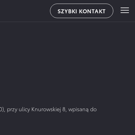
SZYBKI KONTAKT
WALDER – ul.Knurowska 8, Zabrze
), przy ulicy Knurowskiej 8, wpisaną do