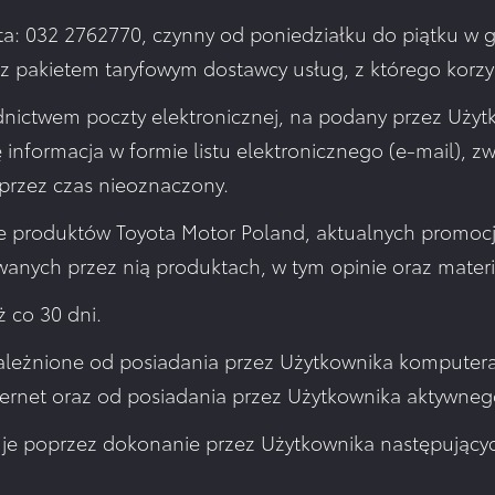
ta: 032 2762770, czynny od poniedziałku do piątku w g
 z pakietem taryfowym dostawcy usług, z którego korzy
dnictwem poczty elektronicznej, na podany przez Użytk
ę informacja w formie listu elektronicznego (e-mail), 
 przez czas nieoznaczony.
rcie produktów Toyota Motor Poland, aktualnych promo
anych przez nią produktach, w tym opinie oraz materi
ż co 30 dni.
 uzależnione od posiadania przez Użytkownika komputer
ernet oraz od posiadania przez Użytkownika aktywnego 
je poprzez dokonanie przez Użytkownika następujących