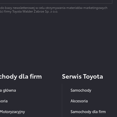
 do bazy newsletterowej w celu otrzymywania materiałów marketingowych
ci firmy Toyota Walder Zabrze Sp. z o.o.
hody dla firm
Serwis Toyota
na główna
Samochody
oria
Akcesoria
Motoryzacyjny
Samochody dla firm