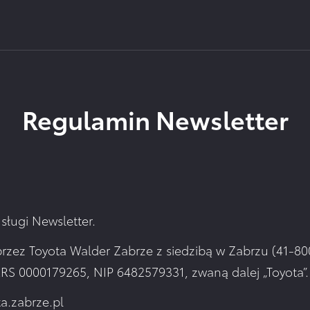
 rejonie Gliwic, Zabrza lub Chorzowa? Zapraszamy do 
Regulamin Newsletter
sługi Newsletter.
przez Toyota Walder Zabrze z siedzibą w Zabrzu (41-800
RS 0000179265, NIP 6482579331, zwaną dalej „Toyota”.
a.zabrze.pl