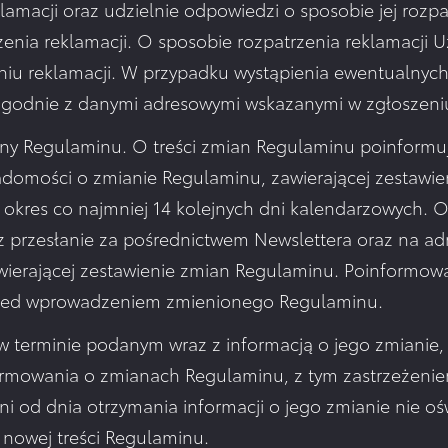
lamacji oraz udzielnie odpowiedzi o sposobie jej rozpa
ożenia reklamacji. O sposobie rozpatrzenia reklamacji
iu reklamacji. W przypadku wystąpienia ewentualnych 
e zgodnie z danymi adresowymi wskazanymi w zgłoszeniu
any Regulaminu. O treści zmian Regulaminu poinform
iadomości o zmianie Regulaminu, zawierającej zestawie
ez okres co najmniej 14 kolejnych dni kalendarzowych.
rzesłanie za pośrednictwem Newslettera oraz na adres
zawierającej zestawienie zmian Regulaminu. Poinformow
przed wprowadzeniem zmienionego Regulaminu.
terminie podanym wraz z informacją o jego zmianie, n
mowania o zmianach Regulaminu, z tym zastrzeżenie
ni od dnia otrzymania informacji o jego zmianie nie oś
 nowej treści Regulaminu.