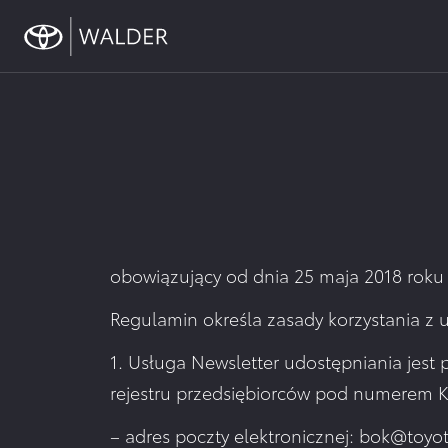
content
Toyota
Szukasz oficjalnego salonu oraz serwisu Toyoty w
Wyprzedaż –
Odkryj wszystkie
promocje
Toyoty
obowiązujący od dnia 25 maja 2018 roku
Regulamin określa zasady korzystania z u
1. Usługa Newsletter udostępniania jest 
rejestru przedsiębiorców pod numerem K
– adres poczty elektronicznej: bok@toyot