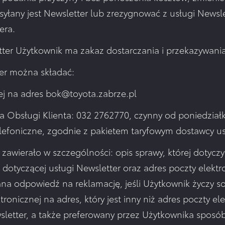
syłany jest Newsletter lub zrezygnować z usługi Newslet
era.
ter Użytkownik ma zakaz dostarczania i przekazywania
ter można składać:
ej na adres bok@toyota.zabrze.pl
ra Obsługi Klienta: 032 2762770, czynny od poniedzia
elefoniczne, zgodnie z pakietem taryfowym dostawcy usł
 zawierało w szczególności: opis sprawy, której dotyczy
 dotyczącej usługi Newsletter oraz adres poczty elektr
ana odpowiedź na reklamację, jeśli Użytkownik życzy 
onicznej na adres, który jest inny niż adres poczty el
ewsletter, a także preferowany przez Użytkownika spos