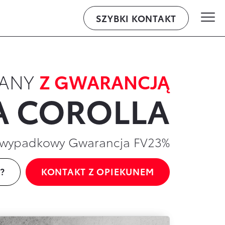
SZYBKI KONTAKT
WALDER – ul.Knurowska 8, Zabrze
ANY
Z GWARANCJĄ
A COROLLA
Bezwypadkowy Gwarancja FV23%
?
KONTAKT Z OPIEKUNEM