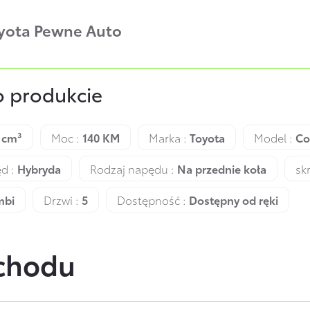
oyota Pewne Auto
o produkcie
 cm³
Moc :
140 KM
Marka :
Toyota
Model :
Co
d :
Hybryda
Rodzaj napędu :
Na przednie koła
sk
mbi
Drzwi :
5
Dostępność :
Dostępny od ręki
ochodu