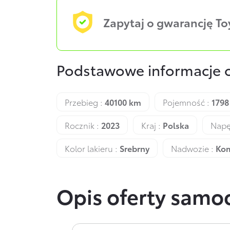
Zapytaj o gwarancję T
Podstawowe informacje 
Przebieg :
40100 km
Pojemność :
1798
Rocznik :
2023
Kraj :
Polska
Napę
Kolor lakieru :
Srebrny
Nadwozie :
Ko
Opis oferty sam