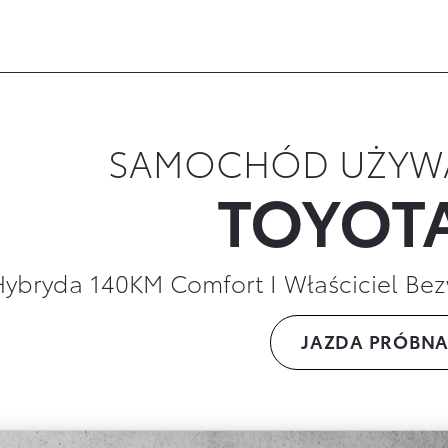
 rejonie Gliwic, Zabrza lub Chorzowa? Zapraszamy do 
SAMOCHÓD UŻYW
TOYOT
Hybryda 140KM Comfort I Właściciel 
JAZDA PRÓBNA