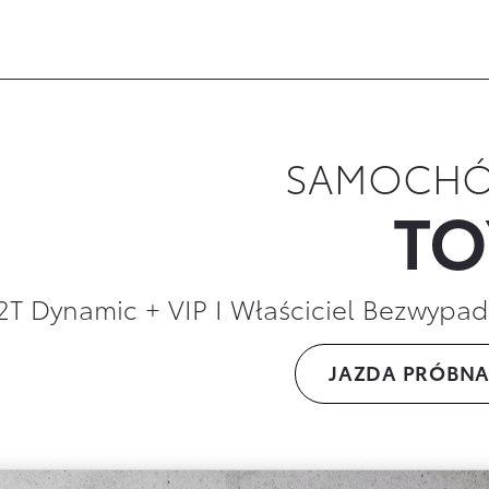
 rejonie Gliwic, Zabrza lub Chorzowa? Zapraszamy do 
SAMOCHÓ
TO
.2T Dynamic + VIP I Właściciel Bezwyp
JAZDA PRÓBNA