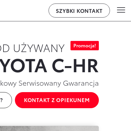
SZYBKI KONTAKT
WALDER – ul.Knurowska 8, Zabrze
D UŻYWANY
Promocja!
YOTA C-HR
adkowy Serwisowany Gwarancja
?
KONTAKT Z OPIEKUNEM