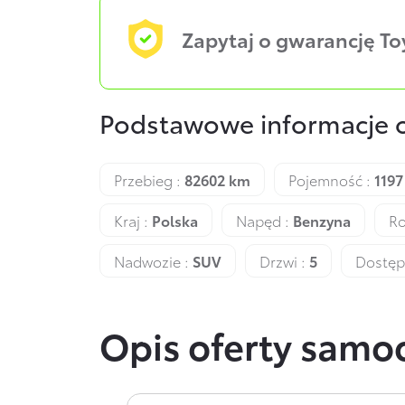
Zapytaj o gwarancję T
Podstawowe informacje 
Przebieg :
82602 km
Pojemność :
1197
Kraj :
Polska
Napęd :
Benzyna
Ro
Nadwozie :
SUV
Drzwi :
5
Dostęp
Opis oferty sam