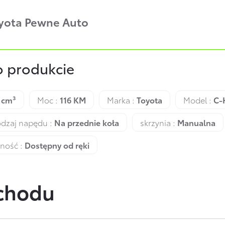
oyota Pewne Auto
o produkcie
 cm³
Moc :
116 KM
Marka :
Toyota
Model :
C-
dzaj napędu :
Na przednie koła
skrzynia :
Manualna
ność :
Dostępny od ręki
ochodu