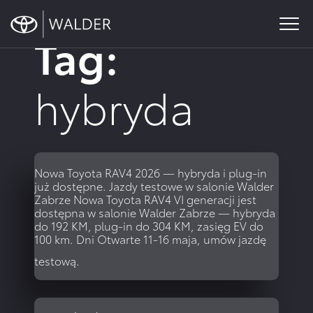
content
Tag:
Toyota
Szukasz oficjalnego salonu oraz serwisu Toyoty w rejonie
Wyprzedaż –
Gliwic, Zabrza lub Chorzowa? Zapraszamy do WALDER –
Odkryj
hybryda
wszystkie
ul.Knurowska 8, Zabrze
promocje
Toyoty
Nowa Toyota RAV4 2026 — hybryda i plug-in
już dostępne. Jazdy testowe w salonie Walder
Zabrze
Nowa Toyota RAV4 VI generacji jest
dostępna w salonie Walder Zabrze — hybryda
do 192 KM, plug-in do 304 KM, zasięg EV do
100 km. Dni Otwarte 11-16 maja, umów jazdę
testową.