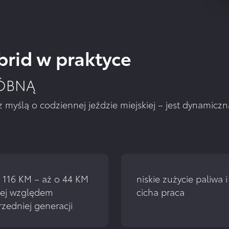
rid w praktyce
RÓBNĄ
z myślą o codziennej jeździe miejskiej – jest dynamic
116 KM – aż o 44 KM 
niskie zużycie paliwa i 
ej względem 