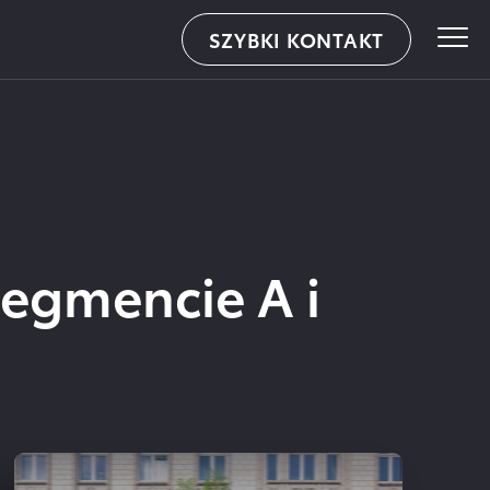
SZYBKI KONTAKT
WALDER – ul.Knurowska 8, Zabrze
segmencie A i