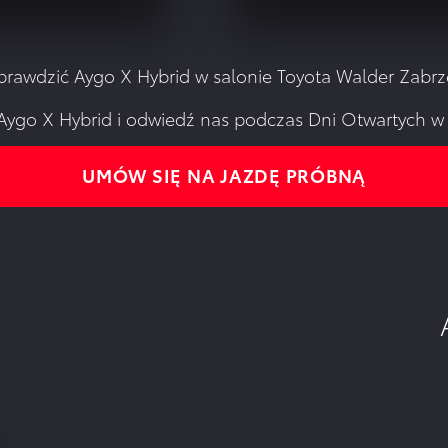
sprawdzić Aygo X Hybrid w salonie Toyota Walder Zabrz
ygo X Hybrid i odwiedź nas podczas Dni Otwartych w d
UMÓW SIĘ NA JAZDĘ PRÓBNĄ