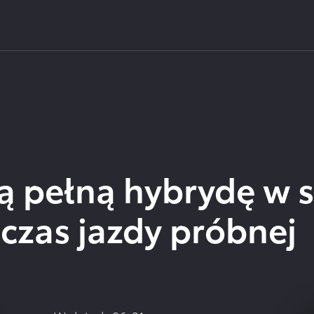
 rejonie Gliwic, Zabrza lub Chorzowa? Zapraszamy do 
ą pełną hybrydę w 
czas jazdy próbnej