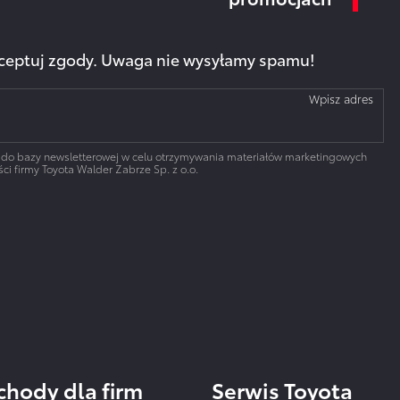
akceptuj zgody. Uwaga nie wysyłamy spamu!
Wpisz adres
 do bazy newsletterowej w celu otrzymywania materiałów marketingowych
ci firmy Toyota Walder Zabrze Sp. z o.o.
hody dla firm
Serwis Toyota