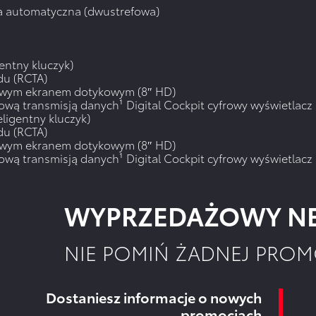
ja automatyczna (dwustrefowa)
ntny kluczyk)
du (RCTA)
rowym ekranem dotykowym (8″ HD)
wą transmisją danych¹ Digital Cockpit cyfrowy wyświetlacz n
igentny kluczyk)
du (RCTA)
rowym ekranem dotykowym (8″ HD)
wą transmisją danych¹ Digital Cockpit cyfrowy wyświetlacz n
WYPRZEDAŻOWY NE
NIE POMIŃ ŻADNEJ PROM
Dostaniesz informacje o nowych
promocjach