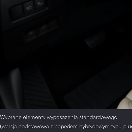
Wybrane elementy wyposażenia standardowego
(wersja podstawowa z napędem hybrydowym typu plu