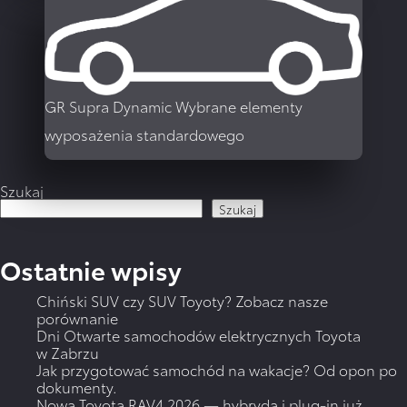
WIĘCEJ
GR Supra Dynamic
Wybrane elementy
wyposażenia standardowego
Szukaj
Szukaj
Ostatnie wpisy
WIĘCEJ
Chiński SUV czy SUV Toyoty? Zobacz nasze
porównanie
Dni Otwarte samochodów elektrycznych Toyota
w Zabrzu
Jak przygotować samochód na wakacje? Od opon po
dokumenty.
Nowa Toyota RAV4 2026 — hybryda i plug-in już