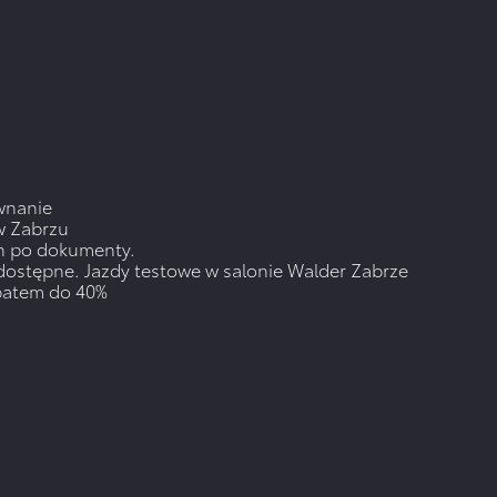
WIĘCEJ
wnanie
w Zabrzu
n po dokumenty.
dostępne. Jazdy testowe w salonie Walder Zabrze
abatem do 40%