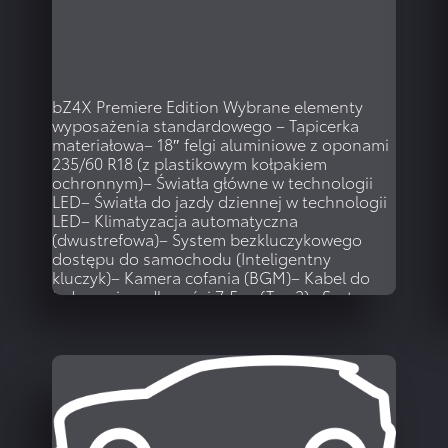
bZ4X Premiere Edition
Wybrane elementy
wyposażenia standardowego – Tapicerka
materiałowa– 18″ felgi aluminiowe z oponami
235/60 R18 (z plastikowym kołpakiem
ochronnym)– Światła główne w technologii
LED– Światła do jazdy dziennej w technologii
LED– Klimatyzacja automatyczna
(dwustrefowa)– System bezkluczykowego
dostępu do samochodu (Inteligentny
kluczyk)– Kamera cofania (BGM)– Kabel do
ładowania o długości 7,5 m (Typ 2)– System
multimedialny Toyota […]