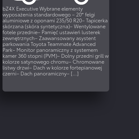
bZ4X Executive
Wybrane elementy
wyposażenia standardowego – 20″ felgi
aluminiowe z oponami 235/50 R20– Tapicerka
skórzana (skóra syntetyczna)– Wentylowane
fotele przednie– Pamięć ustawień lusterek
zewnętrznych– Zaawansowany asystent
parkowania Toyota Teammate Advanced
Park– Monitor panoramiczny z systemem
kamer 360 stopni (PVM)– Dolny przedni grill w
kolorze satynowego chromu– Chromowane
listwy drzwi– Dach w kolorze fortepianowej
czerni– Dach panoramiczny– […]
WIĘCEJ