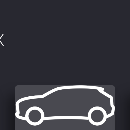
 rejonie Gliwic, Zabrza lub Chorzowa? Zapraszamy do 
X