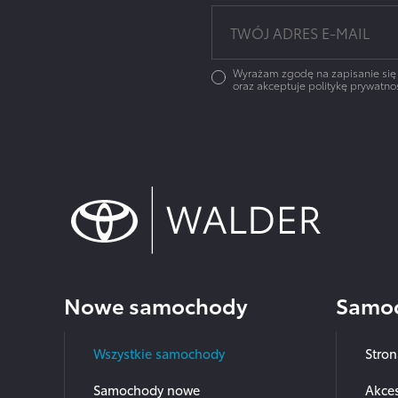
Wyrażam zgodę na zapisanie się
oraz akceptuje politykę prywatnoś
Nowe samochody
Samoc
Wszystkie samochody
Stro
Samochody nowe
Akces