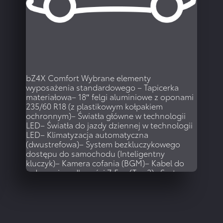
WIĘCEJ
bZ4X Comfort
Wybrane elementy
wyposażenia standardowego – Tapicerka
materiałowa– 18″ felgi aluminiowe z oponami
235/60 R18 (z plastikowym kołpakiem
ochronnym)– Światła główne w technologii
LED– Światła do jazdy dziennej w technologii
LED– Klimatyzacja automatyczna
(dwustrefowa)– System bezkluczykowego
dostępu do samochodu (Inteligentny
kluczyk)– Kamera cofania (BGM)– Kabel do
ładowania o długości 7,5 m (Typ 2)– System
multimedialny Toyota […]