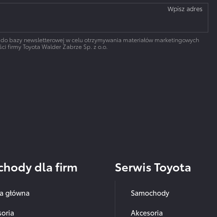
Wpisz adres
 do bazy newsletterowej w celu otrzymywania materiałów marketingowych
ci firmy Toyota Walder Zabrze Sp. z o.o.
hody dla firm
Serwis Toyota
na główna
Samochody
oria
Akcesoria