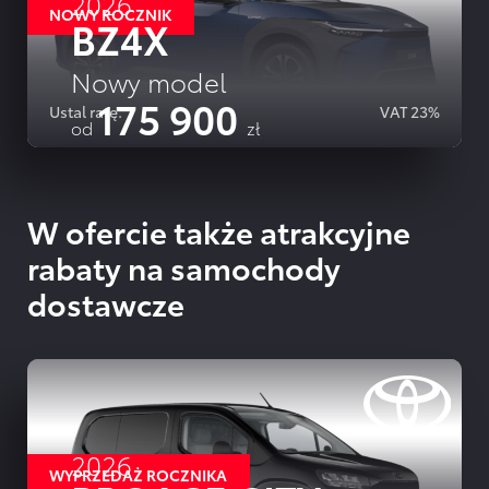
2026
NOWY ROCZNIK
BZ4X
Nowy model
175 900
Ustal ratę.
VAT 23%
od
zł
SZCZEGOLY OFERTY
W ofercie także atrakcyjne
rabaty na samochody
dostawcze
2026
WYPRZEDAŻ ROCZNIKA