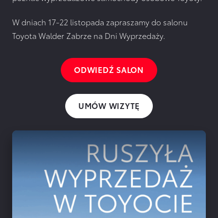
W dniach 17-22 listopada zapraszamy do salonu
Toyota Walder Zabrze na Dni Wyprzedaży.
ODWIEDŹ SALON
UMÓW WIZYTĘ