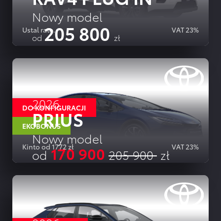
Nowy model
205 800
Ustal ratę.
VAT 23%
od
zł
SZCZEGOLY OFERTY
2026
DO KONFIGURACJI
PRIUS
EKOBONUS
Nowy model
Kinto od 1772 zł
VAT 23%
170 900
od
205 900
zł
SZCZEGOLY OFERTY