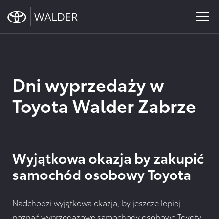
content
Toyota
Szukasz oficjalnego salonu oraz serwisu Toyoty w rejonie
Wyprzedaż –
Gliwic, Zabrza lub Chorzowa? Zapraszamy do WALDER –
Odkryj
wszystkie
ul.Knurowska 8, Zabrze
promocje
Dni wyprzedaży w
Toyoty
Toyota Walder Zabrze
Wyjątkowa okazja by zakupić
samochód osobowy Toyota
Nadchodzi wyjątkowa okazja, by jeszcze lepiej
poznać wyprzedażowe samochody osobowe Toyoty.