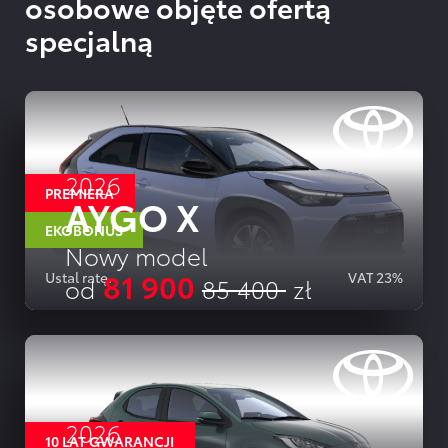
osobowe objęte ofertą
specjalną
2026
PREMIERA
AYGO X
EKOBONUS
Nowy model
81 900
Ustal ratę.
VAT 23%
od
85 400
zł
SZCZEGOLY OFERTY
2026
10 LAT GWARANCJI