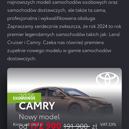
najnowszych modeli samochodów osobowych oraz
samochodów dostawczych, ale także ta sama,
profesjonalna i wykwalifikowana obsługa.
Zapraszamy serdecznie zwłaszcza, że rok 2024 to rok
premier legendarnych samochodów takich jak: Land
Cruiser i Camry. Czeka nas również premiera
zupełnie nowego modelu w gamie samochodów
dostawczych.
2026
EKOBONUS
CAMRY
Nowy model
172 900
od
191 900
zł
Kinto od 1668 zł
VAT 23%