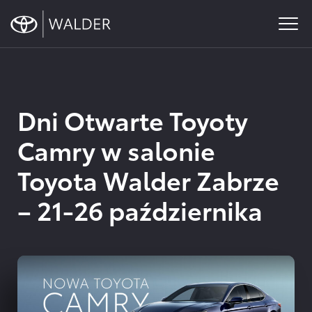
content
Toyota
Szukasz oficjalnego salonu oraz serwisu Toyoty w rejonie
Wyprzedaż –
Gliwic, Zabrza lub Chorzowa? Zapraszamy do WALDER –
Odkryj
wszystkie
ul.Knurowska 8, Zabrze
promocje
Dni Otwarte Toyoty
Toyoty
Camry w salonie
Toyota Walder Zabrze
– 21-26 października